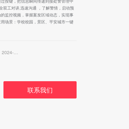
过按键，把信息瞬间传递到接处警管理中
全双工对讲,迅速沟通 ，了解警情，启动预
动的监控视频，掌握案发区域动态，实现事
用场景：学校校园，景区、平安城市一键
-08-20
联系我们