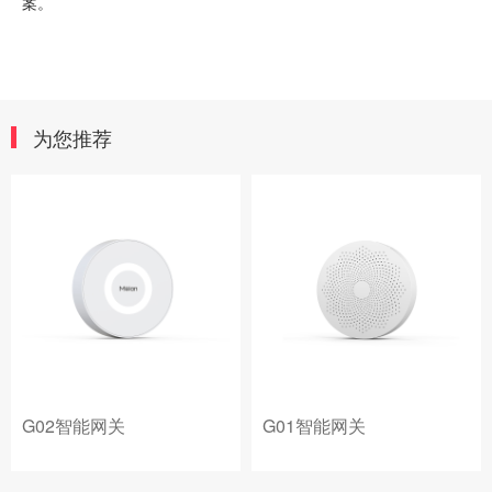
案
。
为您推荐
G02智能网关
G01智能网关