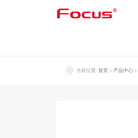
当前位置:
首页
>
产品中心