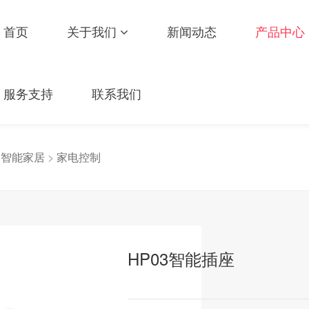
首页
关于我们
新闻动态
产品中心
服务支持
联系我们
>
智能家居
>
家电控制
HP03智能插座