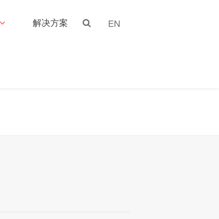
解决方案
EN