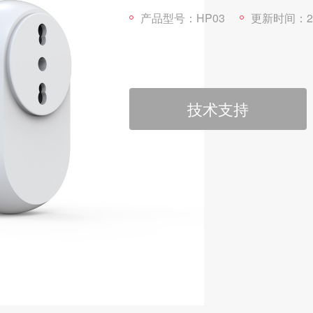
产品型号：HP03
更新时间：2024-0
技术支持