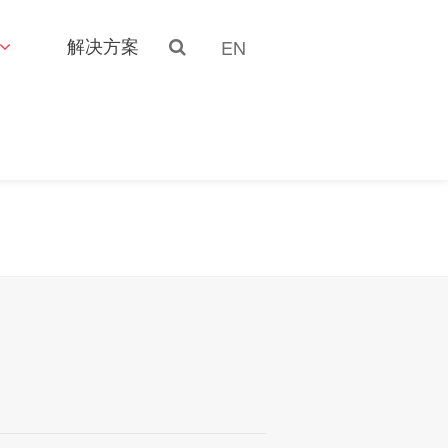
解决方案
EN