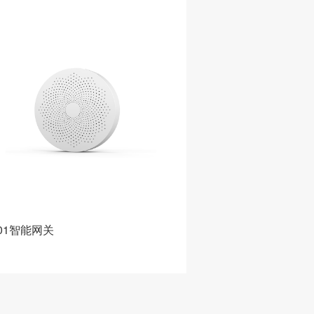
M-07-4GAI智能语音可视版一键呼
G05智能网关
器