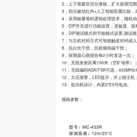
2．上下视窗菲涅尔透镜，扩大探测范
3．四元被动红外+人工智能双重比较，
4．采用能量堆积逻辑处理技术，随机
5．DIP开关进行功能设置，灵敏度、延
6．DIP测试模式和节能模式设置,测试
7．与主机对码方式可智能触发对码或
8．抗白光干扰，抗射频电磁干扰；
9．探测器心跳报告每2小时发送一次；
10．无线发射距离150米（空旷地带）
11．无线编码ASK/FSK可选，433MHz/
12．欠压报警，LED提示，并上报主机
13．低功耗设计，内置2节5号电池。
规格参数：