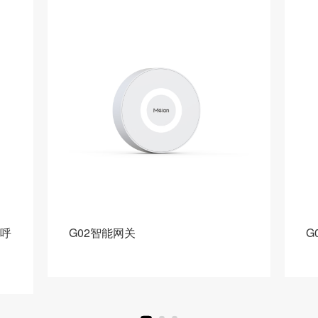
G01智能网关
E
叫