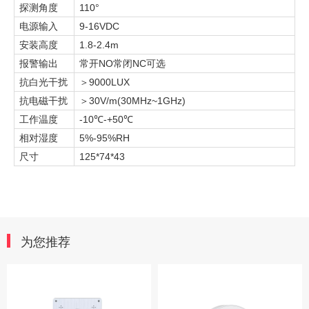
110°
探测角度
9-16VDC
电源输入
1.8-2.4m
安装高度
NO
NC
报警输出
常开
常闭
可选
9000LUX
抗白光干扰
＞
30V/m(30MHz~1GHz)
抗电磁干扰
＞
-10℃-+50℃
工作温度
5%-95%RH
相对湿度
125*74*43
尺寸
为您推荐