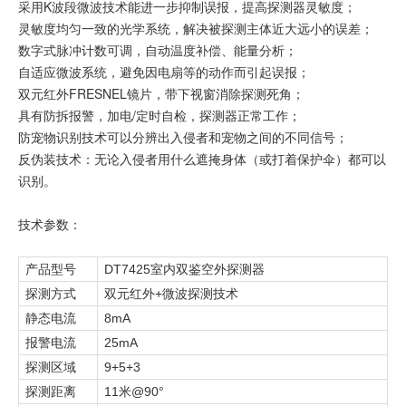
采用K波段微波技术能进一步抑制误报，提高探测器灵敏度；
灵敏度均匀一致的光学系统，解决被探测主体近大远小的误差；
数字式脉冲计数可调，自动温度补偿、能量分析；
自适应微波系统，避免因电扇等的动作而引起误报；
双元红外FRESNEL镜片，带下视窗消除探测死角；
具有防拆报警，加电/定时自检，探测器正常工作；
防宠物识别技术可以分辨出入侵者和宠物之间的不同信号；
反伪装技术：无论入侵者用什么遮掩身体（或打着保护伞）都可以
识别。
技术参数：
产品型号
DT7425
室内双鉴空外探测器
+
探测方式
双元红外
微波探测技术
8mA
静态电流
25mA
报警电流
9+5+3
探测区域
11
@90°
探测距离
米