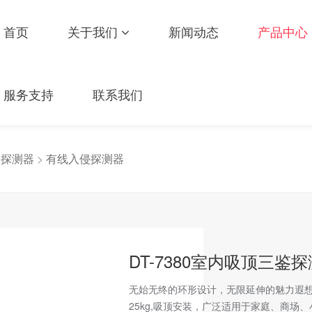
首页
关于我们
新闻动态
产品中心
服务支持
联系我们
>
探测器
>
有线入侵探测器
DT-7380室内吸顶三鉴
无始无终的环形设计，无限延伸的魅力遐想
25kg,吸顶安装，广泛适用于家庭、商场