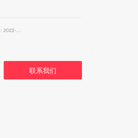
2-03-11
联系我们