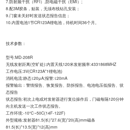
7.防射频干扰（RFI）,防电磁干扰（EMI）;
8.配3M胶条，贴装，无须布线钻孔安装；
9.门窗未关好时发送状态报告信息；
10.内置电池1节CR123A锂电池，待机时间36个月。
技术参数：
型号:MD-208R
无线发射距离(空旷处):内置天线120米发射频率:4331868MHZ
工作电压:3V(CR123A*1锂电池)
消耗电流:静态≤20μA;报警:≤20mA
报警输出：警情报告、恢复报告、防拆报告、电池电压低报告、状
态报告
状态报告:初次上电或对发射器进行复位操作后，门磁每隔120分钟
向主机发送一次工作状态报告。
工作环境:-10℃~50C(14F-122F)
外型规格:发射器81.5(长)*27.6(宽)*20(高)mm磁条
81.5(长)*13.5(宽)*12(高)mm