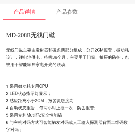
产品详情
产品参数
MD-208R无线门磁
无线门磁主要由发射器和磁条两部分组成，分开2CM报警，微功耗
设计，锂电池供电，待机36个月，主要用于门窗、抽屉的防护，也
被用于智能家居家电开光的联动。
1.采用微功耗专用CPU；
2.LED状态指示灯显示；
3.感应距离小于2CM，报警灵敏度高
4.自动状态报告，每两小时上报一次，防丢报警;
5.采用专利Mutil码;安全性能搞
6.与主机对码方式可智能触发对码或人工输入探测器背面二维码数
字对码；