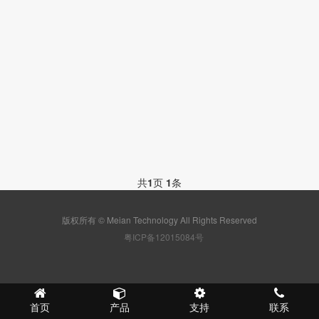
共
1
页
1
条
版权所有 © Meian Technology All Rights Reserved
粤ICP备12015084号
首页
产品
支持
联系