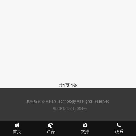
共
1
页
1
条
版权所有 © Meian Technology All Rights Reserved
粤ICP备12015084号
首页
产品
支持
联系