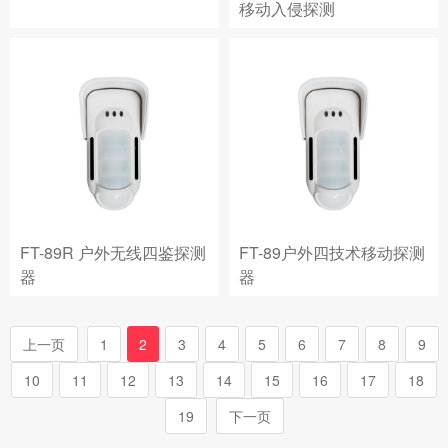
移动入侵探测
FT-89R 户外无线四鉴探测
FT-89户外四技术移动探测
器
器
上一页
1
2
3
4
5
6
7
8
9
10
11
12
13
14
15
16
17
18
19
下一页