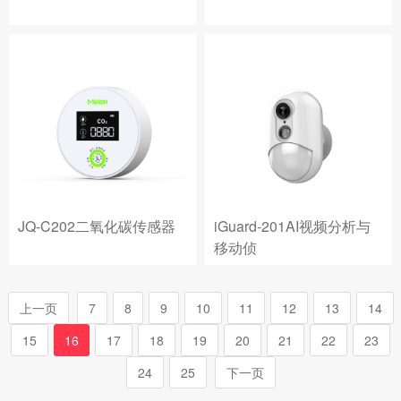
JQ-C202二氧化碳传感器
iGuard-201AI视频分析与
移动侦
上一页
7
8
9
10
11
12
13
14
15
16
17
18
19
20
21
22
23
24
25
下一页